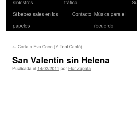
siniestros
tráfico
Su
Si bebes sales en los
Contacto
Música para el
papeles
recuerdo
←
Carta a Eva Cobo (Y Toni Cantó)
San Valentín sin Helena
Publicada el
14/02/2011
por
Flor Zapata