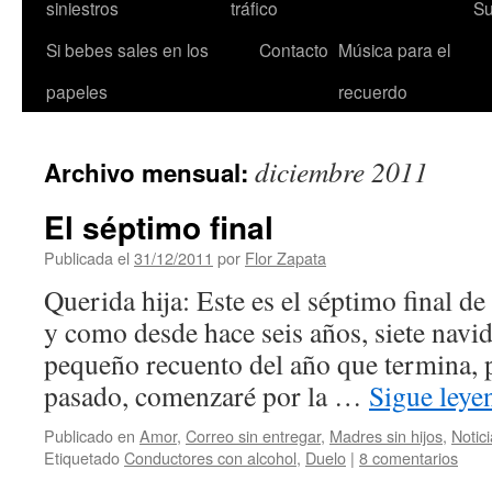
siniestros
tráfico
Su
Si bebes sales en los
Contacto
Música para el
papeles
recuerdo
diciembre 2011
Archivo mensual:
El séptimo final
Publicada el
31/12/2011
por
Flor Zapata
Querida hija: Este es el séptimo final d
y como desde hace seis años, siete navi
pequeño recuento del año que termina, 
pasado, comenzaré por la …
Sigue ley
Publicado en
Amor
,
Correo sin entregar
,
Madres sin hijos
,
Notic
Etiquetado
Conductores con alcohol
,
Duelo
|
8 comentarios