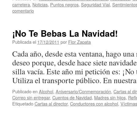
carretera
,
Noticias
,
Puntos negros
,
Seguridad Vial
,
Sentimiento
comentario
¡No Te Bebas La Navidad!
Publicada el
17/12/2011
por
Flor Zapata
Cada año, desde esta ventana, hago una 
deseo porque, desde hace siete navidade
silla vacía. Este año mi petición es: ¡No
Utiliza el transporte público. En nuest
Publicado en
Alcohol
,
Aniversario/Conmemoración
,
Cartas al di
Correo sin entregar
,
Cuentos de Navidad
,
Madres sin hijos
,
Refl
Etiquetado
Cartas al director
,
Conductores con alcohol
,
Víctima