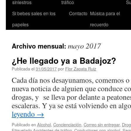
siniestros
tráfico
Su
Si bebes sales en los
Contacto
Música para el
papeles
recuerdo
mayo 2017
Archivo mensual:
¿He llegado ya a Badajoz?
Publicada el
31/05/2017
por
Flor Zapata Ruiz
Cada día nos desayunamos, comemos o
nueva noticia de alguien que conduce co
drogas, y se lleva por delante a peatones,
escaleras. Y ya se está volviendo en a
leyendo
→
Publicado en
Alcohol
,
Concienciación
,
Correo sin entregar
,
Drog
Etiquetado
Accidentes de tráfico
,
Conductores con alcohol
,
Segu