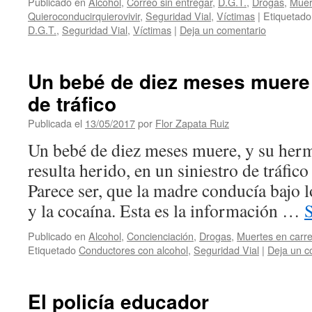
Publicado en
Alcohol
,
Correo sin entregar
,
D.G.T.
,
Drogas
,
Muer
Quieroconducirquierovivir
,
Seguridad Vial
,
Víctimas
|
Etiquetado
D.G.T.
,
Seguridad Vial
,
Víctimas
|
Deja un comentario
Un bebé de diez meses muere 
de tráfico
Publicada el
13/05/2017
por
Flor Zapata Ruiz
Un bebé de diez meses muere, y su herm
resulta herido, en un siniestro de tráfic
Parece ser, que la madre conducía bajo l
y la cocaína. Esta es la información …
Publicado en
Alcohol
,
Concienciación
,
Drogas
,
Muertes en carre
Etiquetado
Conductores con alcohol
,
Seguridad Vial
|
Deja un c
El policía educador