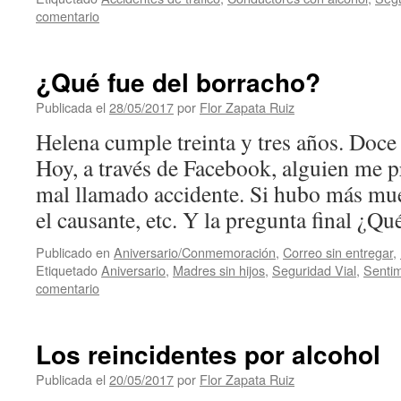
comentario
¿Qué fue del borracho?
Publicada el
28/05/2017
por
Flor Zapata Ruiz
Helena cumple treinta y tres años. Doce d
Hoy, a través de Facebook, alguien me p
mal llamado accidente. Si hubo más mue
el causante, etc. Y la pregunta final ¿
Publicado en
Aniversario/Conmemoración
,
Correo sin entregar
,
Etiquetado
Aniversario
,
Madres sin hijos
,
Seguridad Vial
,
Sentim
comentario
Los reincidentes por alcohol
Publicada el
20/05/2017
por
Flor Zapata Ruiz