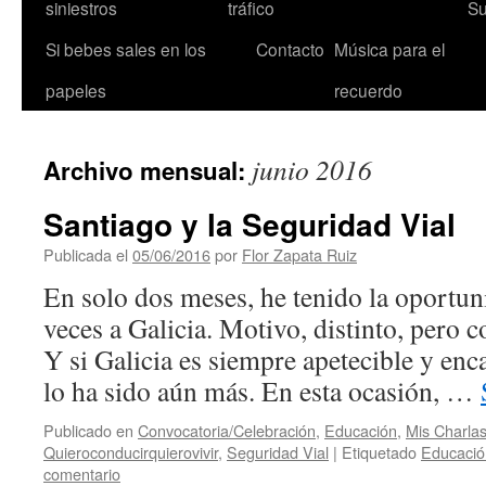
siniestros
tráfico
Su
Si bebes sales en los
Contacto
Música para el
papeles
recuerdo
junio 2016
Archivo mensual:
Santiago y la Seguridad Vial
Publicada el
05/06/2016
por
Flor Zapata Ruiz
En solo dos meses, he tenido la oportun
veces a Galicia. Motivo, distinto, pero 
Y si Galicia es siempre apetecible y enca
lo ha sido aún más. En esta ocasión, …
Publicado en
Convocatoria/Celebración
,
Educación
,
Mis Charla
Quieroconducirquierovivir
,
Seguridad Vial
|
Etiquetado
Educació
comentario