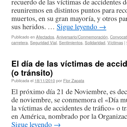
recuerdo de las víctimas de accidentes de
reuniremos en distintos puntos para rec
muertos, en su gran mayoría, y otros pa
sus heridos. …
Sigue leyendo
→
Publicado en
Afectados
,
Aniversario/Conmemoración
,
Convocat
carretera
,
Seguridad Vial
,
Sentimientos
,
Solidaridad
,
Víctimas
|
El día de las víctimas de accid
(o tránsito)
Publicada el
18/11/2010
por
Flor Zapata
El próximo día 21 de Noviembre, es deci
de noviembre, se conmemora el «Día mu
la víctimas de accidentes de tráfico» o t
en América, nombrado por la Organiz
Sigue leyendo
→