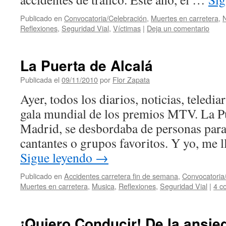
Publicado en
Convocatoria/Celebración
,
Muertes en carretera
,
N
Reflexiones
,
Seguridad Vial
,
Víctimas
|
Deja un comentario
La Puerta de Alcalá
Publicada el
09/11/2010
por
Flor Zapata
Ayer, todos los diarios, noticias, teledi
gala mundial de los premios MTV. La Pu
Madrid, se desbordaba de personas para
cantantes o grupos favoritos. Y yo, me l
Sigue leyendo
→
Publicado en
Accidentes carretera fin de semana
,
Convocatoria
Muertes en carretera
,
Musica
,
Reflexiones
,
Seguridad Vial
|
4 c
¡Quiero Conducir! De la ansied