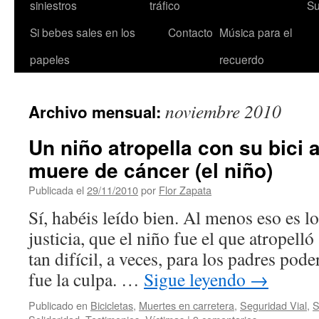
siniestros
tráfico
Su
Si bebes sales en los
Contacto
Música para el
papeles
recuerdo
noviembre 2010
Archivo mensual:
Un niño atropella con su bici 
muere de cáncer (el niño)
Publicada el
29/11/2010
por
Flor Zapata
Sí, habéis leído bien. Al menos eso es l
justicia, que el niño fue el que atropelló
tan difícil, a veces, para los padres pod
fue la culpa. …
Sigue leyendo
→
Publicado en
Bicicletas
,
Muertes en carretera
,
Seguridad Vial
,
S