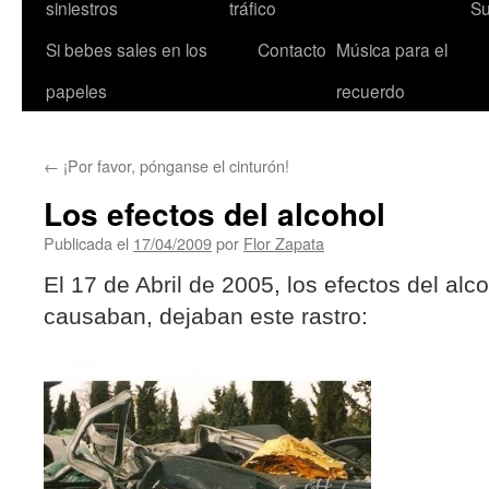
siniestros
tráfico
Su
Si bebes sales en los
Contacto
Música para el
papeles
recuerdo
←
¡Por favor, pónganse el cinturón!
Los efectos del alcohol
Publicada el
17/04/2009
por
Flor Zapata
El 17 de Abril de 2005, los efectos del alc
causaban, dejaban este rastro: