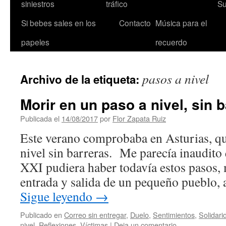
siniestros
tráfico
Su
Si bebes sales en los
Contacto
Música para el
papeles
recuerdo
pasos a nivel
Archivo de la etiqueta:
Morir en un paso a nivel, sin 
Publicada el
14/08/2017
por
Flor Zapata Ruiz
Este verano comprobaba en Asturias, q
nivel sin barreras. Me parecía inaudito
XXI pudiera haber todavía estos pasos,
entrada y salida de un pequeño pueblo, 
Sigue leyendo
→
Publicado en
Correo sin entregar
,
Duelo
,
Sentimientos
,
Solidari
nivel
,
Reflexiones
,
Víctimas
|
Deja un comentario