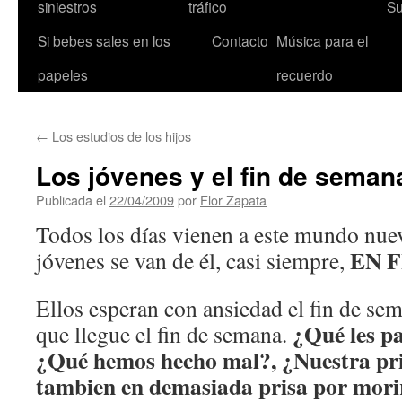
siniestros
tráfico
Su
Si bebes sales en los
Contacto
Música para el
papeles
recuerdo
←
Los estudios de los hijos
Los jóvenes y el fin de seman
Publicada el
22/04/2009
por
Flor Zapata
Todos los días vienen a este mundo nuev
EN F
jóvenes se van de él, casi siempre,
Ellos esperan con ansiedad el fin de se
¿Qué les pa
que llegue el fin de semana.
¿Qué hemos hecho mal?, ¿Nuestra pri
tambien en demasiada prisa por mori