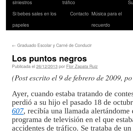
siniestros
tráfico
Su
Si bebes sales en los
Contacto
Música para el
papeles
recuerdo
←
Graduado Escolar y Carné de Conducir
Los puntos negros
Publicada el
26/12/2013
por
Flor Zapata Ruiz
(Post escrito el 9 de febrero de 2009, 
Ayer, cuando estaba tratando de cont
perdió a su hijo el pasado 18 de octub
607
,
recibía una llamada alertándome 
programa de televisión en el que esta
accidentes de tráfico. Se trataba de u