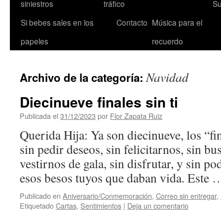
siniestros
tráfico
Su
Si bebes sales en los
Contacto
Música para el
papeles
recuerdo
Navidad
Archivo de la categoría:
Diecinueve finales sin ti
Publicada el
31/12/2023
por
Flor Zapata Ruiz
Querida Hija: Ya son diecinueve, los “fi
sin pedir deseos, sin felicitarnos, sin bu
vestirnos de gala, sin disfrutar, y sin po
esos besos tuyos que daban vida. Este
Publicado en
Aniversario/Conmemoración
,
Correo sin entregar
,
Etiquetado
Cartas
,
Sentimientos
|
Deja un comentario