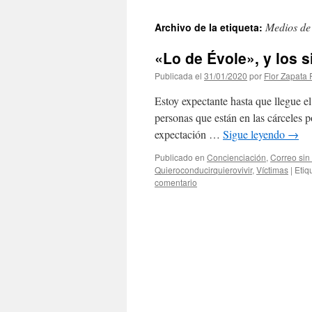
Medios de
Archivo de la etiqueta:
«Lo de Évole», y los s
Publicada el
31/01/2020
por
Flor Zapata 
Estoy expectante hasta que llegue el 
personas que están en las cárceles 
expectación …
Sigue leyendo
→
Publicado en
Concienciación
,
Correo sin
Quieroconducirquierovivir
,
Víctimas
|
Etiq
comentario