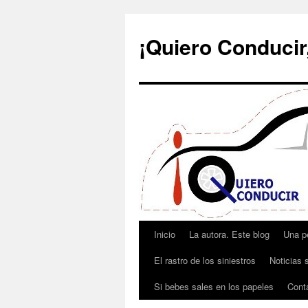
¡Quiero Conducir,
Inicio
La autora. Este blog
Una p
Saltar
El rastro de los siniestros
Noticias s
al
Si bebes sales en los papeles
Cont
contenido