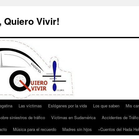
 Quiero Vivir!
egatina
Las víctimas
Eslóganes por la vida
Los que saben
Mis car
obre siniestros de tráfico
Víctimas en Sudamérica
Accidentes de Tráfic
acto
Música para el recuerdo
Madres sin hijos
«Cuentos del Hada He