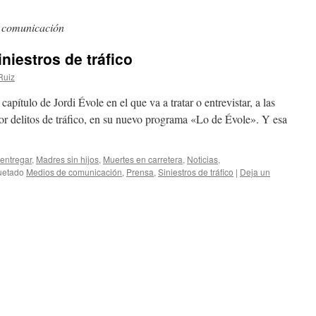
 comunicación
iniestros de tráfico
Ruiz
capítulo de Jordi Évole en el que va a tratar o entrevistar, a las
por delitos de tráfico, en su nuevo programa «Lo de Évole». Y esa
 entregar
,
Madres sin hijos
,
Muertes en carretera
,
Noticias
,
uetado
Medios de comunicación
,
Prensa
,
Siniestros de tráfico
|
Deja un