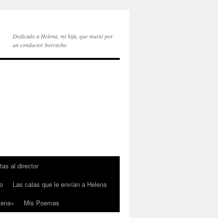
Dedicado a Helena, mi hija, que murió por
un conductor borracho
tas al director
o
Las calas que le envían a Helena
lena»
Mis Poemas