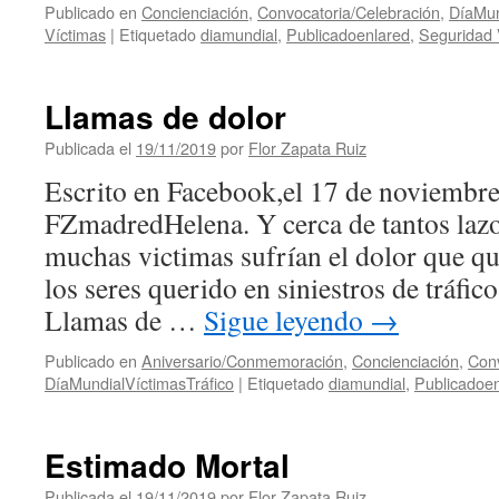
Publicado en
Concienciación
,
Convocatoria/Celebración
,
DíaMun
Víctimas
|
Etiquetado
diamundial
,
Publicadoenlared
,
Seguridad 
Llamas de dolor
Publicada el
19/11/2019
por
Flor Zapata Ruiz
Escrito en Facebook,el 17 de noviembre
FZmadredHelena. Y cerca de tantos lazo
muchas victimas sufrían el dolor que q
los seres querido en siniestros de tráfic
Llamas de …
Sigue leyendo
→
Publicado en
Aniversario/Conmemoración
,
Concienciación
,
Conv
DíaMundialVíctimasTráfico
|
Etiquetado
diamundial
,
Publicadoe
Estimado Mortal
Publicada el
19/11/2019
por
Flor Zapata Ruiz