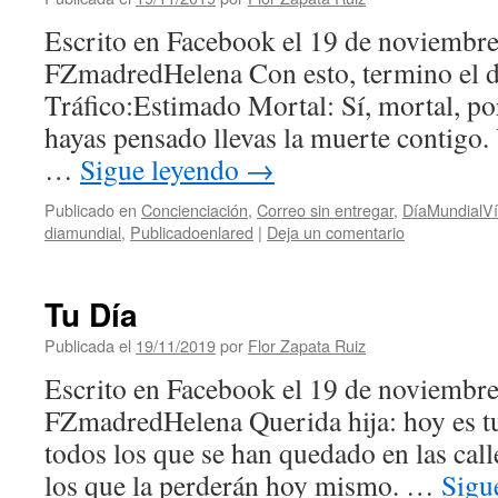
Escrito en Facebook el 19 de noviembr
FZmadredHelena Con esto, termino el dí
Tráfico:Estimado Mortal: Sí, mortal, p
hayas pensado llevas la muerte contigo. 
…
Sigue leyendo
→
Publicado en
Concienciación
,
Correo sin entregar
,
DíaMundialVí
diamundial
,
Publicadoenlared
|
Deja un comentario
Tu Día
Publicada el
19/11/2019
por
Flor Zapata Ruiz
Escrito en Facebook el 19 de noviembr
FZmadredHelena Querida hija: hoy es tu 
todos los que se han quedado en las calle
los que la perderán hoy mismo. …
Sigu