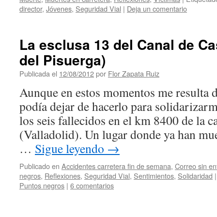
director
,
Jóvenes
,
Seguridad Vial
|
Deja un comentario
La esclusa 13 del Canal de Cas
del Pisuerga)
Publicada el
12/08/2012
por
Flor Zapata Ruiz
Aunque en estos momentos me resulta dif
podía dejar de hacerlo para solidarizarm
los seis fallecidos en el km 8400 de la 
(Valladolid). Un lugar donde ya han mue
…
Sigue leyendo
→
Publicado en
Accidentes carretera fin de semana
,
Correo sin en
negros
,
Reflexiones
,
Seguridad Vial
,
Sentimientos
,
Solidaridad
|
Puntos negros
|
6 comentarios