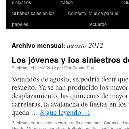
siniestros
tráfico
Su
Si bebes sales en los
Contacto
Música para el
papeles
recuerdo
agosto 2012
Archivo mensual:
Los jóvenes y los siniestros d
Publicada el
22/08/2012
por
Flor Zapata Ruiz
Veintidós de agosto, se podría decir que 
resuelto. Ya se han producido los mayor
desplazamiento, las quincenas de mayor
carreteras, la avalancha de fiestas en lo
queda …
Sigue leyendo
→
Publicado en
Accidentes carretera fin de semana
,
Cartas al dire
Muerte
,
Muertes en carretera
,
Reflexiones
,
Víctimas
|
Etiquetad