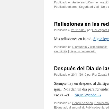
Publicado en
Aniversario/Conmemoració
Publicadoenlared
,
Seguridad Vial
|
Deja 
Reflexiones en las re
Publicada el
21/11/2019
por
Flor Zapata 
Mis reflexiones en la red.
Sigue le
Publicado en
DíaMundialVíctimasTráfico
,
sin mi hija
|
Deja un comentario
Después del Día de la
Publicada el
20/11/2019
por
Flor Zapata 
Siempre hay un después, al día siguie
igual. Nos dan un día para reivindic
eso es «el …
Sigue leyendo
→
Publicado en
Concienciación
,
Convocator
Etiquetado
diamundial
,
Publicadoenlared