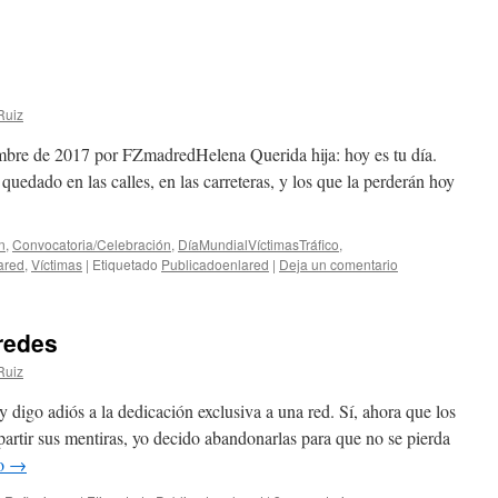
Ruiz
mbre de 2017 por FZmadredHelena Querida hija: hoy es tu día.
quedado en las calles, en las carreteras, y los que la perderán hoy
n
,
Convocatoria/Celebración
,
DíaMundialVíctimasTráfico
,
ared
,
Víctimas
|
Etiquetado
Publicadoenlared
|
Deja un comentario
redes
Ruiz
igo adiós a la dedicación exclusiva a una red. Sí, ahora que los
mpartir sus mentiras, yo decido abandonarlas para que no se pierda
do
→