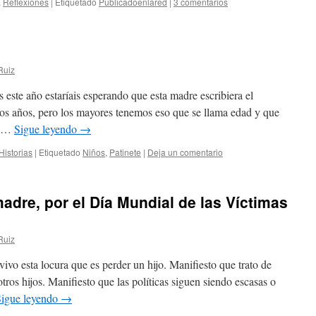
,
Reflexiones
|
Etiquetado
Publicadoenlared
|
3 comentarios
Ruiz
 este año estaríais esperando que esta madre escribiera el
los años, pero los mayores tenemos eso que se llama edad y que
s …
Sigue leyendo
→
Historias
|
Etiquetado
Niños
,
Patinete
|
Deja un comentario
adre, por el Día Mundial de las Víctimas
Ruiz
ivo esta locura que es perder un hijo. Manifiesto que trato de
tros hijos. Manifiesto que las políticas siguen siendo escasas o
Sigue leyendo
→