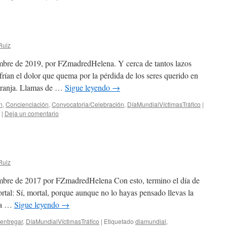
Ruiz
mbre de 2019, por FZmadredHelena. Y cerca de tantos lazos
rían el dolor que quema por la pérdida de los seres querido en
 naranja. Llamas de …
Sigue leyendo
→
n
,
Concienciación
,
Convocatoria/Celebración
,
DíaMundialVíctimasTráfico
|
|
Deja un comentario
Ruiz
embre de 2017 por FZmadredHelena Con esto, termino el día de
rtal: Sí, mortal, porque aunque no lo hayas pensado llevas la
a a …
Sigue leyendo
→
 entregar
,
DíaMundialVíctimasTráfico
|
Etiquetado
diamundial
,