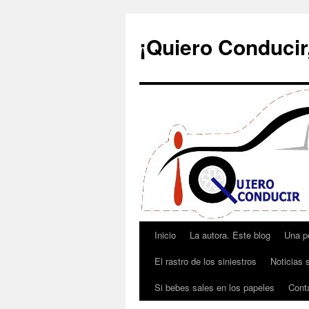
¡Quiero Conducir,
Inicio
La autora. Este blog
Una p
Saltar
El rastro de los siniestros
Noticias s
al
Si bebes sales en los papeles
Cont
contenido