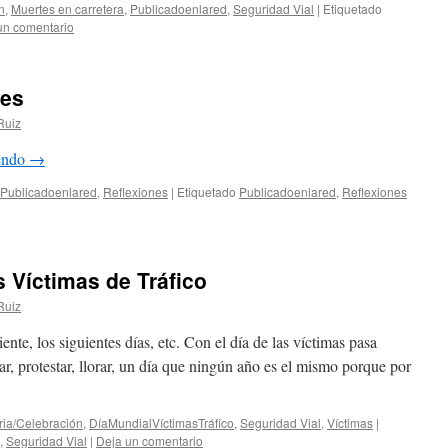
n
,
Muertes en carretera
,
Publicadoenlared
,
Seguridad Vial
|
Etiquetado
un comentario
des
Ruiz
yendo
→
Publicadoenlared
,
Reflexiones
|
Etiquetado
Publicadoenlared
,
Reflexiones
s Víctimas de Tráfico
Ruiz
nte, los siguientes días, etc. Con el día de las víctimas pasa
ar, protestar, llorar, un día que ningún año es el mismo porque por
ia/Celebración
,
DíaMundialVíctimasTráfico
,
Seguridad Vial
,
Víctimas
|
,
Seguridad Vial
|
Deja un comentario