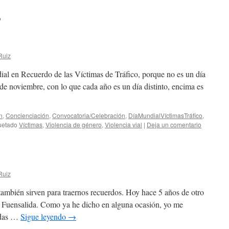
9
Ruiz
ndial en Recuerdo de las Víctimas de Tráfico, porque no es un día
 de noviembre, con lo que cada año es un día distinto, encima es
n
,
Concienciación
,
Convocatoria/Celebración
,
DíaMundialVíctimasTráfico
,
uetado
Víctimas
,
Violencia de género
,
Violencia vial
|
Deja un comentario
Ruiz
también sirven para traernos recuerdos. Hoy hace 5 años de otro
 de Fuensalida. Como ya he dicho en alguna ocasión, yo me
nadas …
Sigue leyendo
→