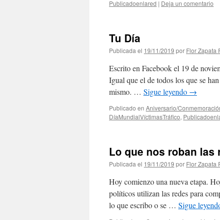
Publicadoenlared
|
Deja un comentario
Tu Día
Publicada el
19/11/2019
por
Flor Zapata 
Escrito en Facebook el 19 de novie
Igual que el de todos los que se han 
mismo. …
Sigue leyendo
→
Publicado en
Aniversario/Conmemoració
DíaMundialVíctimasTráfico
,
Publicadoenl
Lo que nos roban las 
Publicada el
19/11/2019
por
Flor Zapata 
Hoy comienzo una nueva etapa. Hoy d
políticos utilizan las redes para co
lo que escribo o se …
Sigue leyen