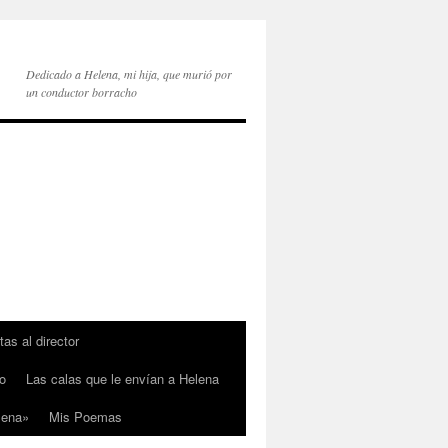
Dedicado a Helena, mi hija, que murió por
un conductor borracho
tas al director
o
Las calas que le envían a Helena
lena»
Mis Poemas