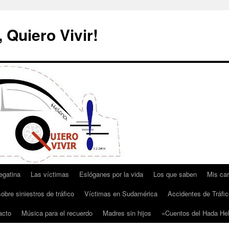
 Quiero Vivir!
egatina
Las víctimas
Eslóganes por la vida
Los que saben
Mis car
obre siniestros de tráfico
Víctimas en Sudamérica
Accidentes de Tráfic
acto
Música para el recuerdo
Madres sin hijos
«Cuentos del Hada He