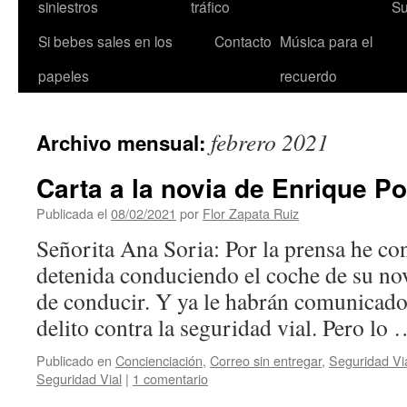
siniestros
tráfico
Su
Si bebes sales en los
Contacto
Música para el
papeles
recuerdo
febrero 2021
Archivo mensual:
Carta a la novia de Enrique P
Publicada el
08/02/2021
por
Flor Zapata Ruiz
Señorita Ana Soria: Por la prensa he co
detenida conduciendo el coche de su nov
de conducir. Y ya le habrán comunicado
delito contra la seguridad vial. Pero lo
Publicado en
Concienciación
,
Correo sin entregar
,
Seguridad Vi
Seguridad Vial
|
1 comentario