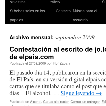
siniestros
tráfico
Su
Si bebes sales en los
Contacto
Música para el
papeles
recuerdo
septiembre 2009
Archivo mensual:
Contestación al escrito de jo.l
de elpais.com
Publicada el
27/09/2009
por
Flor Zapata
El pasado día 14, publicaron en la secció
de El País, en su versión digital elpais.
cartas que se titulaba como el post que 
días. El alcohol, …
Sigue leyendo
→
Publicado en
Alcohol
,
Cartas al director
,
Correo sin entregar
,
Ed