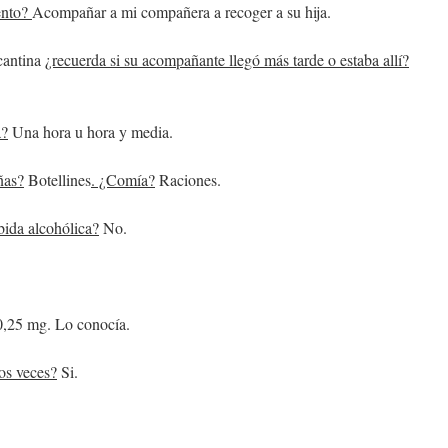
ento?
Acompañar a mi compañera a recoger a su hija.
cantina
¿recuerda si su acompañante llegó más tarde o estaba allí?
a?
Una hora u hora y media.
ñas?
Botellines
. ¿Comía
?
Raciones.
bida alcohólica?
No.
,25 mg. Lo conocía.
os veces?
Si.