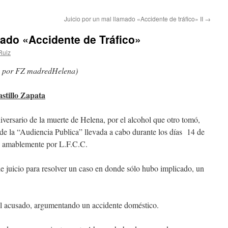
Juicio por un mal llamado «Accidente de tráfico» II
→
mado «Accidente de Tráfico»
Ruiz
008 por FZ madredHelena)
stillo Zapata
iversario de la muerte de Helena, por el alcohol que otro tomó,
s de la “Audiencia Publica” llevada a cabo durante los días 14 de
s amablemente por L.F.C.C.
e juicio para resolver un caso en donde sólo hubo implicado, un
el acusado, argumentando un accidente doméstico.