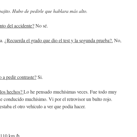
jito. Hubo de pedirle que hablara más alto.
to del accidente?
No sé.
ia.
¿Recuerda el grado que dio el test y la segunda prueba?.
No,
 a pedir contraste?
Si.
 los hechos?
Lo he pensado muchísimas veces. Fue todo muy
He conducido muchísimo. Vi por el retrovisor un bulto rojo.
staba el otro vehículo a ver que podía hacer.
110 km./h.