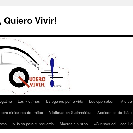
 Quiero Vivir!
egatina
Las víctimas
Eslóganes por la vida
Los que saben
Mis car
obre siniestros de tráfico
Víctimas en Sudamérica
Accidentes de Tráfic
acto
Música para el recuerdo
Madres sin hijos
«Cuentos del Hada He