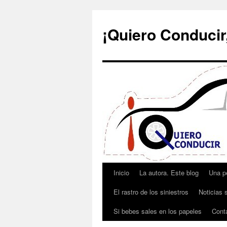
¡Quiero Conducir,
Inicio
La autora. Este blog
Una p
Saltar
El rastro de los siniestros
Noticias s
al
Si bebes sales en los papeles
Cont
contenido