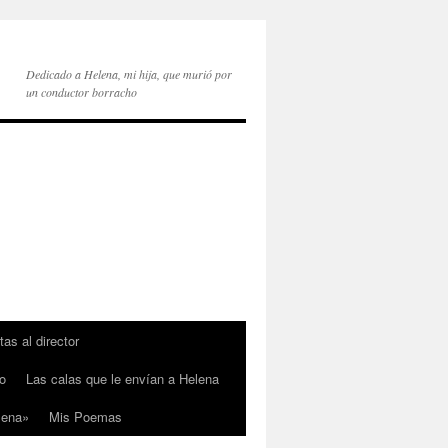
Dedicado a Helena, mi hija, que murió por
un conductor borracho
tas al director
o
Las calas que le envían a Helena
lena»
Mis Poemas