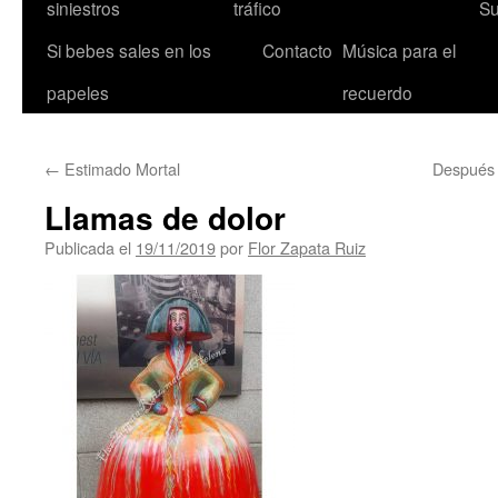
siniestros
tráfico
Su
Si bebes sales en los
Contacto
Música para el
papeles
recuerdo
←
Estimado Mortal
Después 
Llamas de dolor
Publicada el
19/11/2019
por
Flor Zapata Ruiz