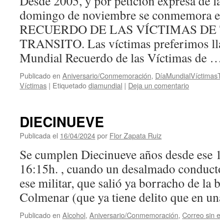
Desde 2005, y por petición expresa de 
domingo de noviembre se conmemor
RECUERDO DE LAS VÍCTIMAS DE
TRANSITO. Las víctimas preferimos ll
Mundial Recuerdo de las Víctimas de 
Publicado en
Aniversario/Conmemoración
,
DíaMundialVíctimasT
Víctimas
|
Etiquetado
diamundial
|
Deja un comentario
DIECINUEVE
Publicada el
16/04/2024
por
Flor Zapata Ruiz
Se cumplen Diecinueve años desde ese 17
16:15h. , cuando un desalmado conducto
ese militar, que salió ya borracho de la 
Colmenar (que ya tiene delito que en 
Publicado en
Alcohol
,
Aniversario/Conmemoración
,
Correo sin 