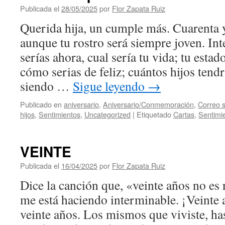
Publicada el
28/05/2025
por
Flor Zapata Ruiz
Querida hija, un cumple más. Cuarenta 
aunque tu rostro será siempre joven. I
serías ahora, cual sería tu vida; tu estad
cómo serias de feliz; cuántos hijos tendr
siendo …
Sigue leyendo
→
Publicado en
aniversario
,
Aniversario/Conmemoración
,
Correo s
hijos
,
Sentimientos
,
Uncategorized
|
Etiquetado
Cartas
,
Sentimi
VEINTE
Publicada el
16/04/2025
por
Flor Zapata Ruiz
Dice la canción que, «veinte años no es
me está haciendo interminable. ¡Veinte
veinte años. Los mismos que viviste, ha