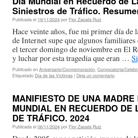
Día Mundial en Recuerdo de L
Siniestros de Tráfico. Resum
Publicada el
19/11/2024
por
Flor Zapata Ruiz
Hace veinte años, fue mi primer día de l
de Internet supe que algunos familiares 
el tercer domingo de noviembre en El Re
y luchar por esta tragedia que eran …
S
Publicado en
Aniversario/Conmemoración
,
Convocatoria/Celebr
Etiquetado
Día de las Víctimas
|
Deja un comentario
MANIFIESTO DE UNA MADRE 
MUNDIAL EN RECUERDO DE 
DE TRÁFICO. 2024
Publicada el
06/11/2024
por
Flor Zapata Ruiz