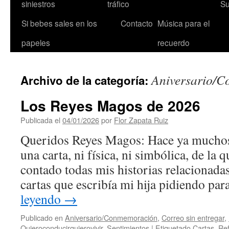
siniestros
tráfico
Su
Si bebes sales en los
Contacto
Música para el
papeles
recuerdo
Aniversario/
Archivo de la categoría:
Los Reyes Magos de 2026
Publicada el
04/01/2026
por
Flor Zapata Ruiz
Queridos Reyes Magos: Hace ya muchos 
una carta, ni física, ni simbólica, de la 
contado todas mis historias relacionada
cartas que escribía mi hija pidiendo pa
leyendo
→
Publicado en
Aniversario/Conmemoración
,
Correo sin entregar
,
Quieroconducirquierovivir
,
Sentimientos
|
Etiquetado
Cartas
,
Ref