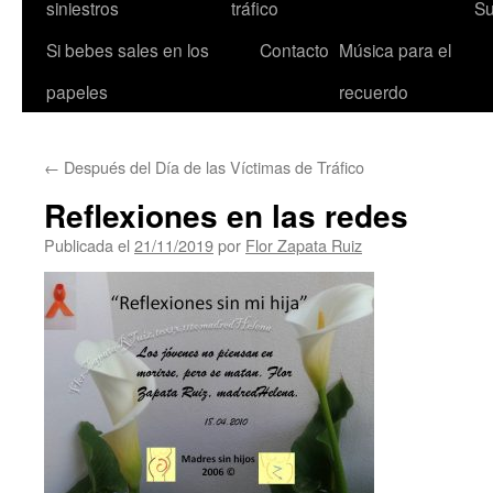
siniestros
tráfico
Su
Si bebes sales en los
Contacto
Música para el
papeles
recuerdo
←
Después del Día de las Víctimas de Tráfico
Reflexiones en las redes
Publicada el
21/11/2019
por
Flor Zapata Ruiz