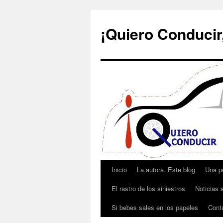
¡Quiero Conducir,
Inicio
La autora. Este blog
Una p
Saltar
El rastro de los siniestros
Noticias s
al
Si bebes sales en los papeles
Cont
contenido