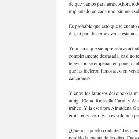
de que vamos para atrás. Ahora todo
implantado en cada uno, sin necesid
Es probable que esto que te cuento 
día, ni para hacernos ver si estamos 
Yo misma que siempre estuve actual 
completamente desfasada, casi no t
televisión se empeñan en poner cant
que las hicieron famosas, o en vers
canciones?
Y entre los famosos del cine o la 
amiga Elena, Raffaella Carrá, y Ale
tráfico. Y la escritora Almudena G
erotismo y sexo. Esta es solo una p
¿Qué más puedo contarte? Trescient
perdido la cuenta de los días. Cada