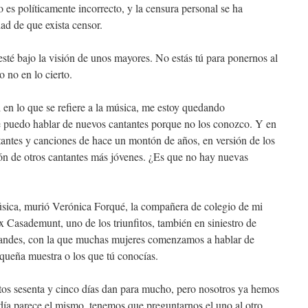
 es políticamente incorrecto, y la censura personal se ha
ad de que exista censor.
esté bajo la visión de unos mayores. No estás tú para ponernos al
o no en lo cierto.
en lo que se refiere a la música, me estoy quedando
e puedo hablar de nuevos cantantes porque no los conozco. Y en
antes y canciones de hace un montón de años, en versión de los
ión de otros cantantes más jóvenes. ¿Es que no hay nuevas
música, murió Verónica Forqué, la compañera de colegio de mi
x Casademunt, uno de los triunfitos, también en siniestro de
randes, con la que muchas mujeres comenzamos a hablar de
equeña muestra o los que tú conocías.
os sesenta y cinco días dan para mucho, pero nosotros ya hemos
 día parece el mismo, tenemos que preguntarnos el uno al otro