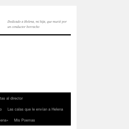
Dedicado a Helena, mi hija, que murió por
un conductor borracho
tas al director
o
Las calas que le envían a Helena
lena»
Mis Poemas