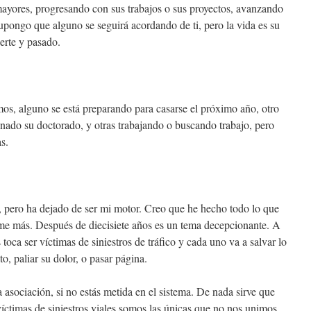
mayores, progresando con sus trabajos o sus proyectos, avanzando
Supongo que alguno se seguirá acordando de ti, pero la vida es su
erte y pasado.
os, alguno se está preparando para casarse el próximo año, otro
inado su doctorado, y otras trabajando o buscando trabajo, pero
s.
or, pero ha dejado de ser mi motor. Creo que he hecho todo lo que
me más. Después de diecisiete años es un tema decepcionante. A
 toca ser víctimas de siniestros de tráfico y cada uno va a salvar lo
to, paliar su dolor, o pasar página.
 asociación, si no estás metida en el sistema. De nada sirve que
 víctimas de siniestros viales somos las únicas que no nos unimos,