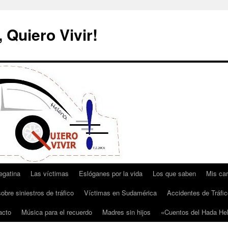
 Quiero Vivir!
egatina
Las víctimas
Eslóganes por la vida
Los que saben
Mis car
obre siniestros de tráfico
Víctimas en Sudamérica
Accidentes de Tráfic
acto
Música para el recuerdo
Madres sin hijos
«Cuentos del Hada He