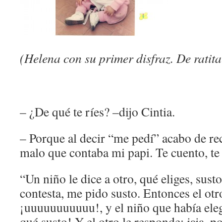
(Helena con su primer disfraz. De ratit
– ¿De qué te ríes? –dijo Cintia.
– Porque al decir “me pedí” acabo de r
malo que contaba mi papi. Te cuento, te
“Un niño le dice a otro, qué eliges, sust
contesta, me pido susto. Entonces el otr
¡uuuuuuuuuuu!, y el niño que había eleg
qué susto! Y el otro le responde: jaja, 