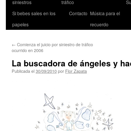
siniestros
tráfico
Su
Si bebes sales en los
Contacto
Música para el
papeles
recuerdo
←
Comienza el juicio por siniestro de tráfico
ocurrido en 2006
La buscadora de ángeles y h
Publicada el
30/09/2010
por
Flor Zapata