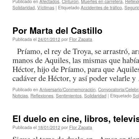
Publicado en
Afectados
,
Cinturón
,
Muertes en carretera
,
Reflex
Solidaridad
,
Víctimas
|
Etiquetado
Accidentes de tráfico
,
Segurid
Por Marta del Castillo
Publicada el
24/01/2012
por
Flor Zapata
Príamo, el rey de Troya, se arrastró, ar
manos de Aquiles, las mismas que habí
Héctor, hijo de Príamo, para que Aquiles
cadáver de Héctor, y así poder velarle 
Publicado en
Aniversario/Conmemoración
,
Convocatoria/Celebr
Noticias
,
Reflexiones
,
Sentimientos
,
Solidaridad
|
Etiquetado
Sol
El duelo en cine, libros, telev
Publicada el
18/01/2012
por
Flor Zapata