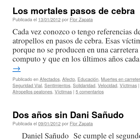
Los mortales pasos de cebra
Publicada el
13/01/2012
por
Flor Zapata
Cada vez conozco o tengo referencias d
atropellos en pasos de cebra. Esas víct
porque no se producen en una carretera
computo y que en los últimos años cad
→
Publicado en
Afectados
,
Afecto
,
Educación
,
Muertes en carrete
Seguridad Vial
,
Sentimientos
,
Solidaridad
,
Velocidad
,
Víctimas
|
Atropellos peatones
,
Víctimas
|
5 comentarios
Dos años sin Dani Sañudo
Publicada el
09/01/2012
por
Flor Zapata
Daniel Sañudo Se cumple el segundo 