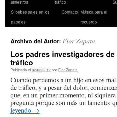
siniestros
tráfico
Su
Si bebes sales en los
Contacto
Música para el
papeles
recuerdo
Flor Zapata
Archivo del Autor:
Los padres investigadores de
tráfico
Publicada el
02/03/2012
por
Flor Zapata
Cuando perdemos a un hijo en esos mal
de tráfico, y a pesar del dolor, comienza
que, en un primer momento, ni siquiera 
pregunta porque son más un lamento: 
leyendo
→