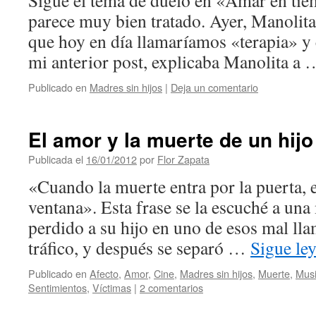
Sigue el tema de duelo en «Amar en tie
parece muy bien tratado. Ayer, Manolita
que hoy en día llamaríamos «terapia» 
mi anterior post, explicaba Manolita a
Publicado en
Madres sin hijos
|
Deja un comentario
El amor y la muerte de un hijo
Publicada el
16/01/2012
por
Flor Zapata
«Cuando la muerte entra por la puerta, e
ventana». Esta frase se la escuché a un
perdido a su hijo en uno de esos mal ll
tráfico, y después se separó …
Sigue le
Publicado en
Afecto
,
Amor
,
Cine
,
Madres sin hijos
,
Muerte
,
Mus
Sentimientos
,
Víctimas
|
2 comentarios