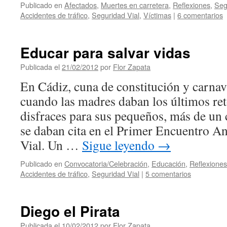
Publicado en
Afectados
,
Muertes en carretera
,
Reflexiones
,
Seg
Accidentes de tráfico
,
Seguridad Vial
,
Víctimas
|
6 comentarios
Educar para salvar vidas
Publicada el
21/02/2012
por
Flor Zapata
En Cádiz, cuna de constitución y carnav
cuando las madres daban los últimos re
disfraces para sus pequeños, más de un 
se daban cita en el Primer Encuentro A
Vial. Un …
Sigue leyendo
→
Publicado en
Convocatoria/Celebración
,
Educación
,
Reflexiones
Accidentes de tráfico
,
Seguridad Vial
|
5 comentarios
Diego el Pirata
Publicada el
10/02/2012
por
Flor Zapata