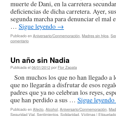
muerte de Dani, en la carretera secunda
deficiencias de dicha carretera. Ayer, su
segunda marcha para denunciar el mal es
…
Sigue leyendo
→
Publicado en
Aniversario/Conmemoración
,
Madres sin hijos
,
Sen
comentario
Un año sin Nadia
Publicada el
06/01/2012
por
Flor Zapata
Son muchos los que no han llegado a l
que no llegarán a disfrutar de esos rega
padres que ya no celebran los reyes, es
que han perdido a sus …
Sigue leyendo
Publicado en
Afecto
,
Alcohol
,
Aniversario/Conmemoración
,
Madr
Seguridad Vial
,
Sentimientos
,
Solidaridad
,
Víctimas
|
Etiquetad