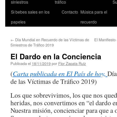
siniestros
tráfico
Su
Si bebes sales en los
Contacto
Música para el
papeles
recuerdo
←
Día Mundial en Recuerdo de las Víctimas de
El Manifiesto
Siniestros de Tráfico 2019
El Dardo en la Conciencia
Publicada el
18/11/2019
por
Flor Zapata Ruiz
(
Carta publicada en El País de hoy,
Día
de las Víctimas de Tráfico 2019)
Los que sobrevivimos, los que nos qued
heridas, nos convertimos en “el dardo en
Nuestra misión, concienciar para que a o